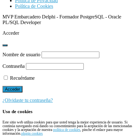
Política de Privacidad
Política de Cookies
MVP Embarcadero Delphi - Formador PostgreSQL - Oracle
PL/SQL Developer
Acceder
Nombre de usuario
Contraseña
Recuérdame
¿Olvidaste tu contraseña?
Uso de cookies
Este sitio web utiliza cookies para que usted tenga la mejor experiencia de usuario. Si
continúa navegando está dando su consentimiento para la aceptación de las mencionadas
cookies y la aceptación de nuestra
política de cookies
, pinche el enlace para mayor
información.
plugin cookies