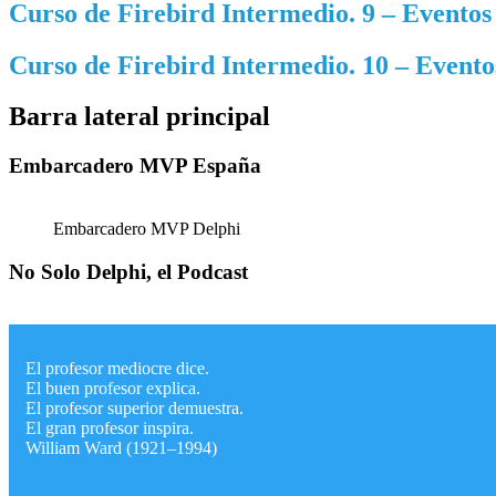
Curso de Firebird Intermedio. 9 – Eventos 
Curso de Firebird Intermedio. 10 – Event
Barra lateral principal
Embarcadero MVP España
Embarcadero MVP Delphi
No Solo Delphi, el Podcast
El profesor mediocre dice.
El buen profesor explica.
El profesor superior demuestra.
El gran profesor inspira.
William Ward (1921–1994)