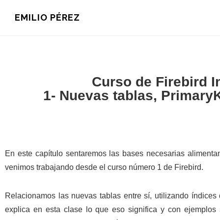
Saltar
Saltar
Saltar
EMILIO PÉREZ
a
al
a
la
contenido
la
navegación
principal
barra
principal
lateral
principal
Curso de Firebird 
1- Nuevas tablas, Primary
En este capítulo sentaremos las bases necesarias alimentan
venimos trabajando desde el curso número 1 de Firebird.
Relacionamos las nuevas tablas entre sí, utilizando índices 
explica en esta clase lo que eso significa y con ejemplos