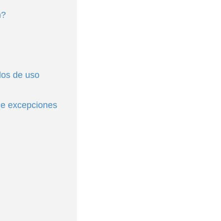
n?
los de uso
 de excepciones