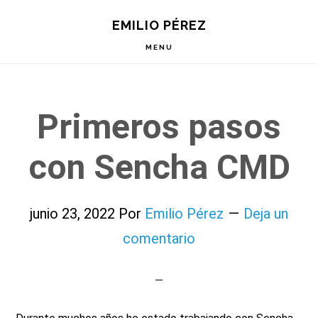
Saltar
Saltar
Saltar
EMILIO PÉREZ
a
al
a
la
contenido
la
MENU
navegación
principal
barra
principal
lateral
principal
Primeros pasos
con Sencha CMD
junio 23, 2022
Por
Emilio Pérez
Deja un
comentario