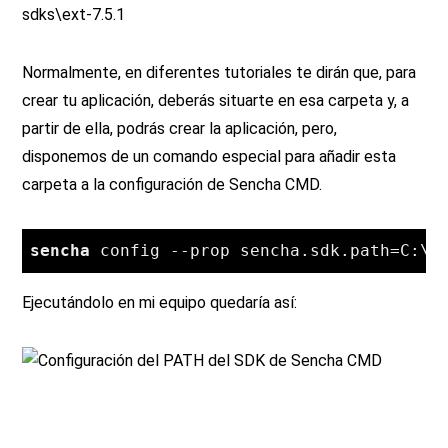
sdks\ext-7.5.1
Normalmente, en diferentes tutoriales te dirán que, para
crear tu aplicación, deberás situarte en esa carpeta y, a
partir de ella, podrás crear la aplicación, pero,
disponemos de un comando especial para añadir esta
carpeta a la configuración de Sencha CMD.
sencha
 config 
--
prop sencha
.
sdk
.
path
=
C
:
\s
Ejecutándolo en mi equipo quedaría así: