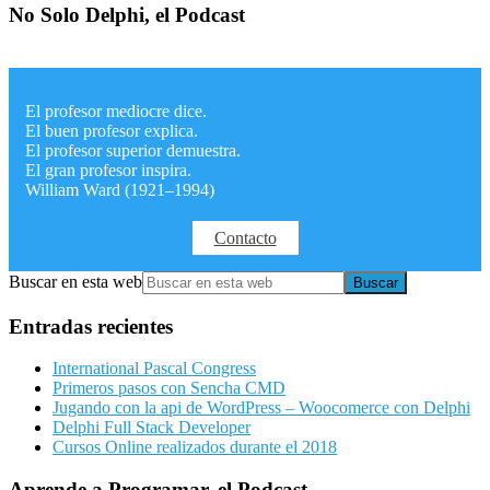
No Solo Delphi, el Podcast
El profesor mediocre dice.
El buen profesor explica.
El profesor superior demuestra.
El gran profesor inspira.
William Ward (1921–1994)
Contacto
Buscar en esta web
Entradas recientes
International Pascal Congress
Primeros pasos con Sencha CMD
Jugando con la api de WordPress – Woocomerce con Delphi
Delphi Full Stack Developer
Cursos Online realizados durante el 2018
Aprende a Programar, el Podcast