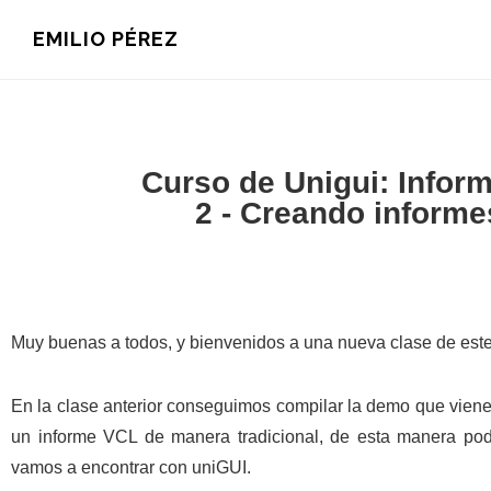
Saltar
Saltar
Saltar
EMILIO PÉREZ
a
al
a
la
contenido
la
navegación
principal
barra
principal
lateral
principal
Curso de Unigui: Inform
2 - Creando inform
Muy buenas a todos, y bienvenidos a una nueva clase de este 
En la clase anterior conseguimos compilar la demo que viene
un informe VCL de manera tradicional, de esta manera pod
vamos a encontrar con uniGUI.