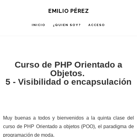
Saltar
Saltar
Saltar
EMILIO PÉREZ
a
al
a
la
contenido
la
INICIO
¿QUIEN SOY?
ACCESO
navegación
principal
barra
principal
lateral
principal
Curso de PHP Orientado a
Objetos.
5 - Visibilidad o encapsulación
Muy buenas a todos y bienvenidos a la quinta clase del
curso de PHP Orientado a objetos (POO), el paradigma de
programación de moda.