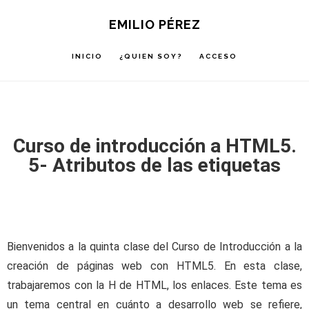
Saltar
Saltar
Saltar
EMILIO PÉREZ
a
al
a
la
contenido
la
INICIO
¿QUIEN SOY?
ACCESO
navegación
principal
barra
principal
lateral
principal
Curso de introducción a HTML5.
5- Atributos de las etiquetas
Bienvenidos a la quinta clase del Curso de Introducción a la
creación de páginas web con HTML5. En esta clase,
trabajaremos con la H de HTML, los enlaces. Este tema es
un tema central en cuánto a desarrollo web se refiere,