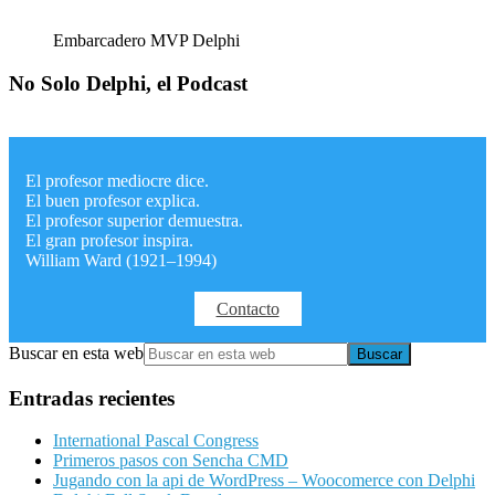
Embarcadero MVP Delphi
No Solo Delphi, el Podcast
El profesor mediocre dice.
El buen profesor explica.
El profesor superior demuestra.
El gran profesor inspira.
William Ward (1921–1994)
Contacto
Buscar en esta web
Entradas recientes
International Pascal Congress
Primeros pasos con Sencha CMD
Jugando con la api de WordPress – Woocomerce con Delphi