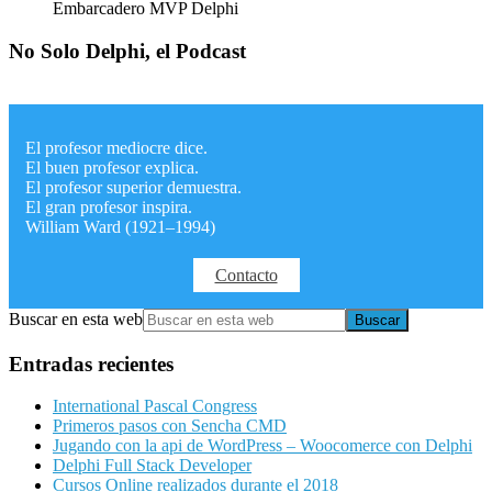
Embarcadero MVP Delphi
No Solo Delphi, el Podcast
El profesor mediocre dice.
El buen profesor explica.
El profesor superior demuestra.
El gran profesor inspira.
William Ward (1921–1994)
Contacto
Buscar en esta web
Entradas recientes
International Pascal Congress
Primeros pasos con Sencha CMD
Jugando con la api de WordPress – Woocomerce con Delphi
Delphi Full Stack Developer
Cursos Online realizados durante el 2018