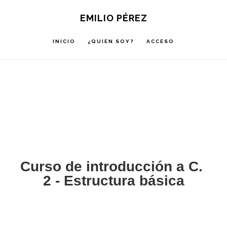
Saltar
Saltar
Saltar
EMILIO PÉREZ
a
al
a
la
contenido
la
INICIO
¿QUIEN SOY?
ACCESO
navegación
principal
barra
principal
lateral
principal
Curso de introducción a C.
2 - Estructura básica