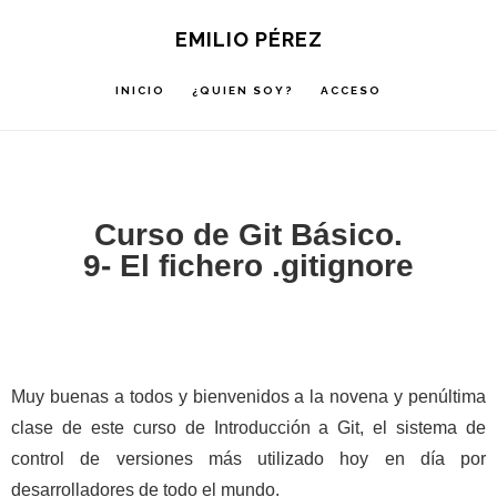
Saltar
Saltar
Saltar
EMILIO PÉREZ
a
al
a
la
contenido
la
INICIO
¿QUIEN SOY?
ACCESO
navegación
principal
barra
principal
lateral
principal
Curso de Git Básico.
9- El fichero .gitignore
Muy buenas a todos y bienvenidos a la novena y penúltima
clase de este curso de Introducción a Git, el sistema de
control de versiones más utilizado hoy en día por
desarrolladores de todo el mundo.