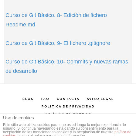
Curso de Git Básico. 8- Edición de fichero
Readme.md
Curso de Git Básico. 9- El fichero .gitignore
Curso de Git Básico. 10- Commits y nuevas ramas
de desarrollo
BLOG
FAQ
CONTACTA
AVISO LEGAL
POLÍTICA DE PRIVACIDAD
POLÍTICA DE COOKIES
Uso de cookies
Este sitio web utiliza cookies para que usted tenga la mejor experiencia de
MVP Embarcadero Delphi - Formador PostgreSQL - Oracle
usuario. Si continúa navegando está dando su consentimiento para la
PL/SQL Developer
aceptación de las mencionadas cookies y la aceptación de nuestra
política de
cookies
, pinche el enlace para mayor información.