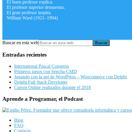
El buen profesor explica.
El profesor superior demuestra.
El gran profesor inspira.
William Ward (1921–1994)
Buscar en esta web
Entradas recientes
International Pascal Congress
Primeros pasos con Sencha CMD
Jugando con la api de WordPress – Woocomerce con Delphi
Delphi Full Stack Developer
Cursos Online realizados durante el 2018
Aprende a Programar, el Podcast
Blog
FAQ
Contacta