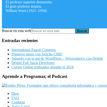
El profesor superior demuestra.
El gran profesor inspira.
William Ward (1921–1994)
Buscar en esta web
Entradas recientes
International Pascal Congress
Primeros pasos con Sencha CMD
Jugando con la api de WordPress – Woocomerce con Delphi
Delphi Full Stack Developer
Cursos Online realizados durante el 2018
Aprende a Programar, el Podcast
Blog
FAQ
Contacta
Aviso Legal