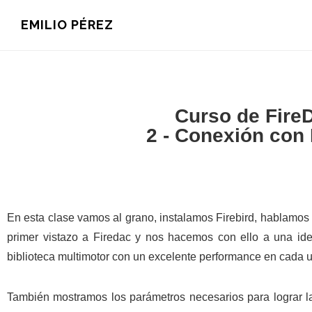
Saltar
Saltar
Saltar
EMILIO PÉREZ
a
al
a
la
contenido
la
navegación
principal
barra
principal
lateral
principal
Curso de Fir
2 - Conexión con 
En esta clase vamos al grano, instalamos Firebird, hablamos 
primer vistazo a Firedac y nos hacemos con ello a una id
biblioteca multimotor con un excelente performance en cada u
También mostramos los parámetros necesarios para lograr l