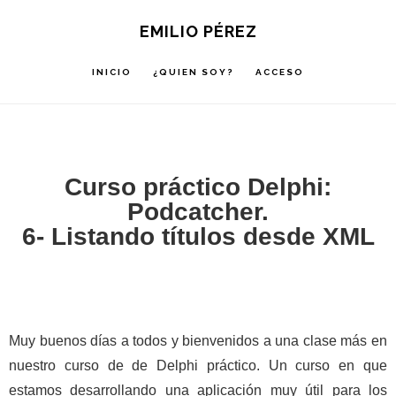
Saltar
Saltar
Saltar
EMILIO PÉREZ
a
al
a
la
contenido
la
INICIO
¿QUIEN SOY?
ACCESO
navegación
principal
barra
principal
lateral
principal
Curso práctico Delphi:
Podcatcher.
6- Listando títulos desde XML
Muy buenos días a todos y bienvenidos a una clase más en
nuestro curso de de Delphi práctico. Un curso en que
estamos desarrollando una aplicación muy útil para los