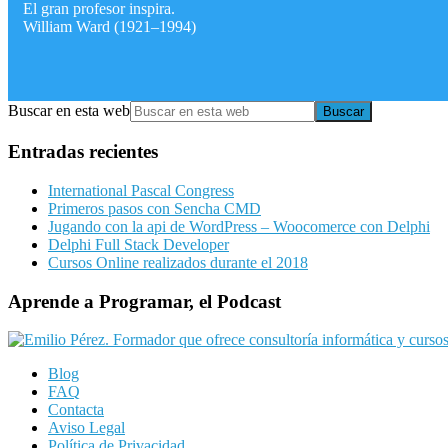
El gran profesor inspira.
William Ward (1921–1994)
Buscar en esta web
Entradas recientes
International Pascal Congress
Primeros pasos con Sencha CMD
Jugando con la api de WordPress – Woocomerce con Delphi
Delphi Full Stack Developer
Cursos Online realizados durante el 2018
Aprende a Programar, el Podcast
Blog
FAQ
Contacta
Aviso Legal
Política de Privacidad