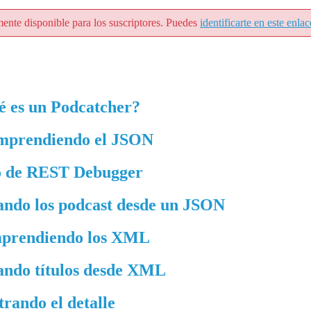
mente disponible para los suscriptores. Puedes
identificarte en este enlac
é es un Podcatcher?
Comprendiendo el JSON
so de REST Debugger
tando los podcast desde un JSON
omprendiendo los XML
tando títulos desde XML
rando el detalle