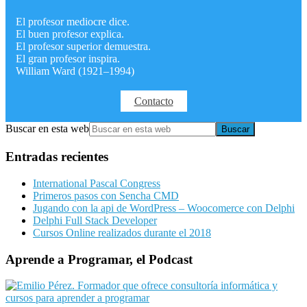
El profesor mediocre dice.
El buen profesor explica.
El profesor superior demuestra.
El gran profesor inspira.
William Ward (1921–1994)
Contacto
Buscar en esta web
Entradas recientes
International Pascal Congress
Primeros pasos con Sencha CMD
Jugando con la api de WordPress – Woocomerce con Delphi
Delphi Full Stack Developer
Cursos Online realizados durante el 2018
Aprende a Programar, el Podcast