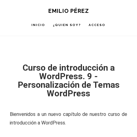
Saltar
Saltar
Saltar
EMILIO PÉREZ
a
al
a
INICIO
¿QUIEN SOY?
ACCESO
la
contenido
la
navegación
principal
barra
principal
lateral
principal
Curso de introducción a
WordPress. 9 -
Personalización de Temas
WordPress
Bienvenidos a un nuevo capítulo de nuestro curso de
introducción a WordPress.