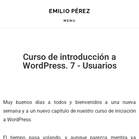
Saltar
Saltar
Saltar
EMILIO PÉREZ
a
al
a
la
contenido
la
MENU
navegación
principal
barra
principal
lateral
principal
Curso de introducción a
WordPress. 7 - Usuarios
Muy buenos días a todos y bienvenidos a una nueva
semana y a un nuevo capítulo de nuestro curso de iniciación
a WordPress.
El tiempo pasa volando, y aunque parezca mentira ya