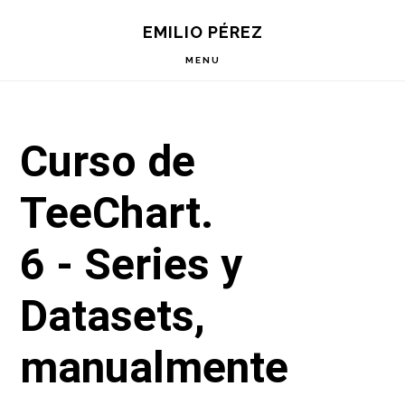
Saltar
Saltar
Saltar
EMILIO PÉREZ
a
al
a
la
contenido
la
MENU
navegación
principal
barra
principal
lateral
principal
Curso de
TeeChart.
6 -
Series y
Datasets,
manualmente