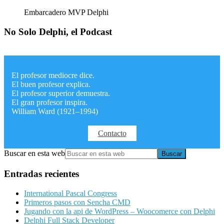
Embarcadero MVP Delphi
No Solo Delphi, el Podcast
El profesor mediocre dice.
El buen profesor explica.
El profesor superior demuestra.
El gran profesor inspira.
William Ward (1921–1994)
Contacto
Buscar en esta web
Entradas recientes
International Pascal Congress
Primeros pasos con Sencha CMD
Jugando con la api de WordPress – Woocomerce con Delphi
Delphi Full Stack Developer