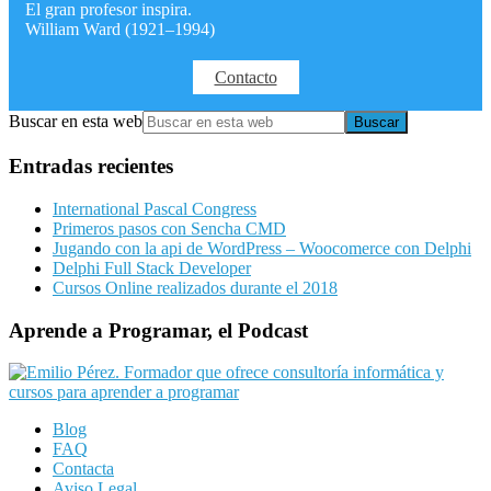
El gran profesor inspira.
William Ward (1921–1994)
Contacto
Buscar en esta web
Entradas recientes
International Pascal Congress
Primeros pasos con Sencha CMD
Jugando con la api de WordPress – Woocomerce con Delphi
Delphi Full Stack Developer
Cursos Online realizados durante el 2018
Aprende a Programar, el Podcast
Blog
FAQ
Contacta
Aviso Legal