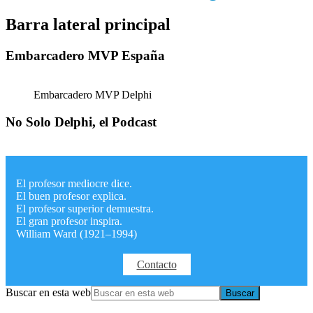
Barra lateral principal
Embarcadero MVP España
Embarcadero MVP Delphi
No Solo Delphi, el Podcast
El profesor mediocre dice.
El buen profesor explica.
El profesor superior demuestra.
El gran profesor inspira.
William Ward (1921–1994)
Contacto
Buscar en esta web