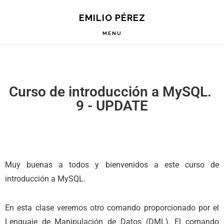
Saltar
Saltar
Saltar
EMILIO PÉREZ
a
al
a
la
contenido
la
MENU
navegación
principal
barra
principal
lateral
principal
Curso de introducción a MySQL.
9 - UPDATE
Muy buenas a todos y bienvenidos a este curso de
introducción a MySQL.
En esta clase veremos otro comando proporcionado por el
Lenguaje de Manipulación de Datos (DML). El comando