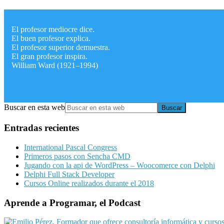
El profesor mediocre dice.
El buen profesor explica.
El profesor superior demuestra.
El gran profesor inspira.
William Ward (1921–1994)
Buscar en esta web
Entradas recientes
International Pascal Congress
Primeros pasos con Sencha CMD
Jugando con la api de WordPress – Woocomerce con Delphi
Delphi Full Stack Developer
Cursos Online realizados durante el 2018
Aprende a Programar, el Podcast