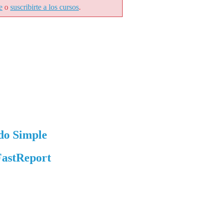
e
o
suscribirte a los cursos
.
ado Simple
FastReport