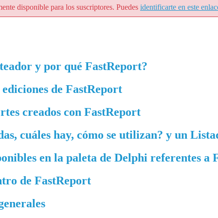
mente disponible para los suscriptores. Puedes
identificarte en este enlac
rteador y por qué FastReport?
 ediciones de FastReport
rtes creados con FastReport
as, cuáles hay, cómo se utilizan? y un List
nibles en la paleta de Delphi referentes a 
tro de FastReport
generales