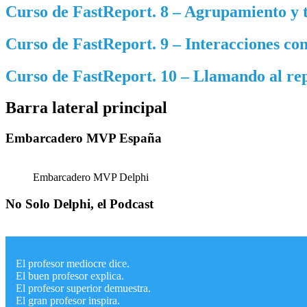
Curso de FastReport. 8 – Agrupamiento y t
Curso de FastReport. 9 – Interacciones con
Curso de FastReport. 10 – Llamando al re
Barra lateral principal
Embarcadero MVP España
Embarcadero MVP Delphi
No Solo Delphi, el Podcast
El profesor mediocre dice.
El buen profesor explica.
El profesor superior demuestra.
El gran profesor inspira.