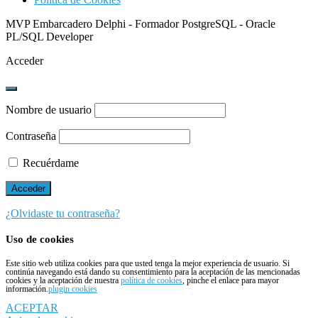
MVP Embarcadero Delphi - Formador PostgreSQL - Oracle
PL/SQL Developer
Acceder
Nombre de usuario
Contraseña
Recuérdame
¿Olvidaste tu contraseña?
Uso de cookies
Este sitio web utiliza cookies para que usted tenga la mejor experiencia de usuario. Si
continúa navegando está dando su consentimiento para la aceptación de las mencionadas
cookies y la aceptación de nuestra
política de cookies
, pinche el enlace para mayor
información.
plugin cookies
ACEPTAR