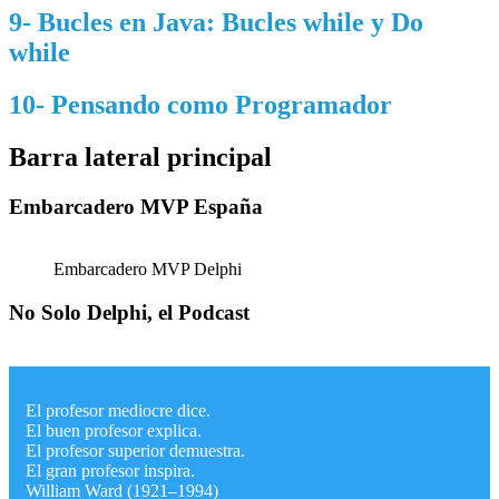
9- Bucles en Java: Bucles while y Do
while
10- Pensando como Programador
Barra lateral principal
Embarcadero MVP España
Embarcadero MVP Delphi
No Solo Delphi, el Podcast
El profesor mediocre dice.
El buen profesor explica.
El profesor superior demuestra.
El gran profesor inspira.
William Ward (1921–1994)