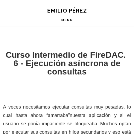
Saltar
Saltar
Saltar
EMILIO PÉREZ
a
al
a
la
contenido
la
MENU
navegación
principal
barra
principal
lateral
principal
Curso Intermedio de FireDAC.
6 - Ejecución asíncrona de
consultas
A veces necesitamos ejecutar consultas muy pesadas, lo
cual hasta ahora “amarraba”nuestra aplicación y si el
usuario se ponía impaciente se bloqueaba.
Muchos optan
por ejecutar sus consultas en hilos secundarios y eso está