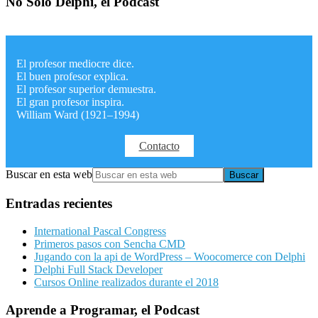
No Solo Delphi, el Podcast
El profesor mediocre dice.
El buen profesor explica.
El profesor superior demuestra.
El gran profesor inspira.
William Ward (1921–1994)
Contacto
Buscar en esta web
Entradas recientes
International Pascal Congress
Primeros pasos con Sencha CMD
Jugando con la api de WordPress – Woocomerce con Delphi
Delphi Full Stack Developer
Cursos Online realizados durante el 2018
Aprende a Programar, el Podcast