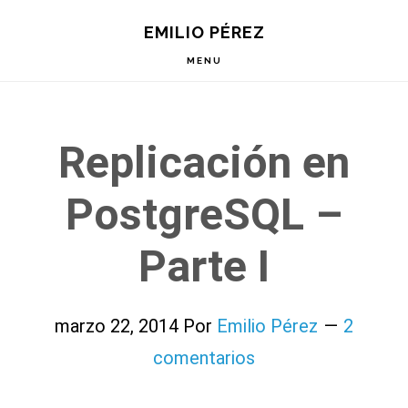
Saltar
Saltar
Saltar
EMILIO PÉREZ
a
al
a
la
contenido
la
MENU
navegación
principal
barra
principal
lateral
principal
Replicación en
PostgreSQL –
Parte I
marzo 22, 2014
Por
Emilio Pérez
2
comentarios