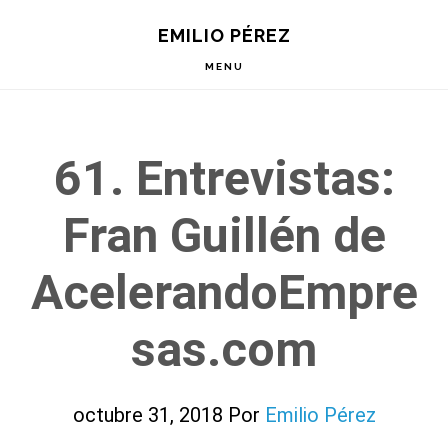
Saltar
Saltar
Saltar
EMILIO PÉREZ
a
al
a
la
contenido
la
MENU
navegación
principal
barra
principal
lateral
principal
61. Entrevistas:
Fran Guillén de
AcelerandoEmpre
sas.com
octubre 31, 2018
Por
Emilio Pérez