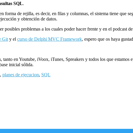
nsultas SQL
.
orma de rejilla, es decir, en filas y columnas, el sistema tiene que segu
 ejecución y obtención de datos.
 posibles problemas a los cuales poder hacer frente y en el podcast de
e Git
y el
curso de Delphi MVC Framework
, espero que os haya gust
, tanto en Youtube, iVoox, iTunes, Spreakers y todos los que estamos e
se inicial sólida.
,
planes de ejecucion
,
SQL