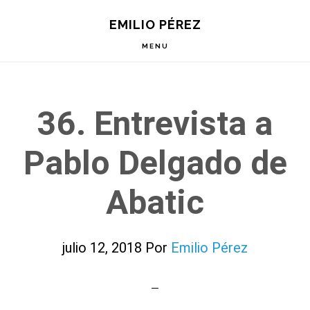
Saltar
Saltar
Saltar
EMILIO PÉREZ
a
al
a
la
contenido
la
MENU
navegación
principal
barra
principal
lateral
principal
36. Entrevista a
Pablo Delgado de
Abatic
julio 12, 2018
Por
Emilio Pérez