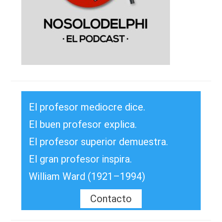
El profesor mediocre dice.
El buen profesor explica.
El profesor superior demuestra.
El gran profesor inspira.
William Ward (1921–1994)
Contacto