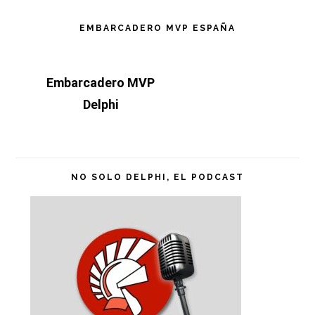
Barra
EMBARCADERO MVP ESPAÑA
lateral
Embarcadero MVP
principal
Delphi
NO SOLO DELPHI, EL PODCAST