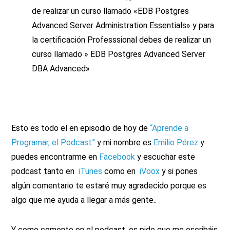
de realizar un curso llamado «EDB Postgres
Advanced Server Administration Essentials» y para
la certificación Professsional debes de realizar un
curso llamado » EDB Postgres Advanced Server
DBA Advanced»
Esto es todo el en episodio de hoy de
“Aprende a
Programar, el Podcast”
y mi nombre es
Emilio Pérez
y
puedes encontrarme en
Facebook
y escuchar este
podcast tanto en
iTunes
como en
iVoox
y si pones
algún comentario te estaré muy agradecido porque es
algo que me ayuda a llegar a más gente..
Y como comento en el podcast, os pido que me escribáis