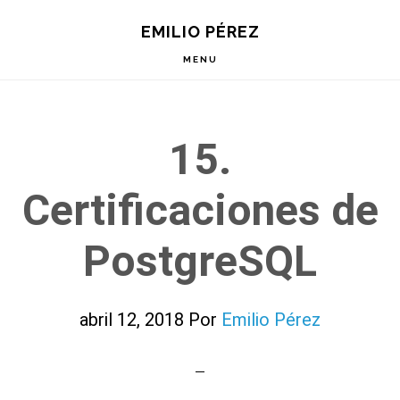
Saltar
Saltar
Saltar
EMILIO PÉREZ
a
al
a
la
contenido
la
MENU
navegación
principal
barra
principal
lateral
principal
15.
Certificaciones de
PostgreSQL
abril 12, 2018
Por
Emilio Pérez