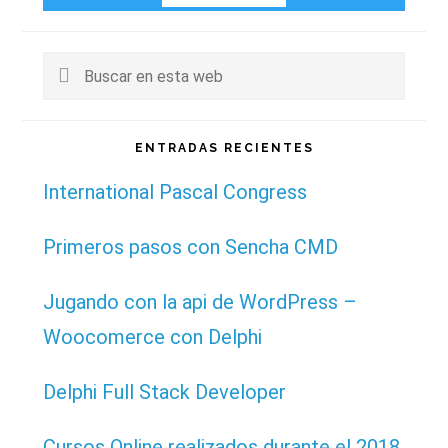
Buscar
en
esta
ENTRADAS RECIENTES
web
International Pascal Congress
Primeros pasos con Sencha CMD
Jugando con la api de WordPress –
Woocomerce con Delphi
Delphi Full Stack Developer
Cursos Online realizados durante el 2018