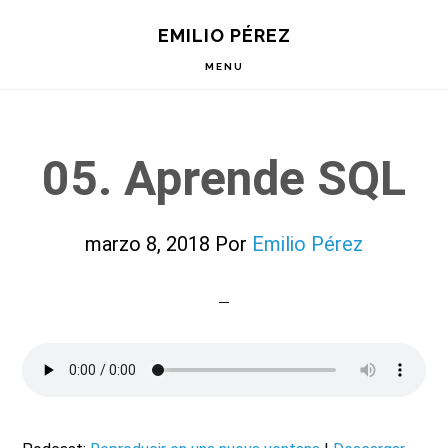
Saltar
Saltar
Saltar
EMILIO PÉREZ
a
al
a
la
contenido
la
MENU
navegación
principal
barra
principal
lateral
principal
05. Aprende SQL
marzo 8, 2018
Por
Emilio Pérez