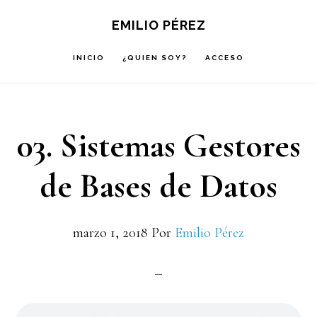
Saltar
Saltar
Saltar
EMILIO PÉREZ
a
al
a
INICIO
¿QUIEN SOY?
ACCESO
la
contenido
la
navegación
principal
barra
principal
lateral
03. Sistemas Gestores
principal
de Bases de Datos
marzo 1, 2018
Por
Emilio Pérez