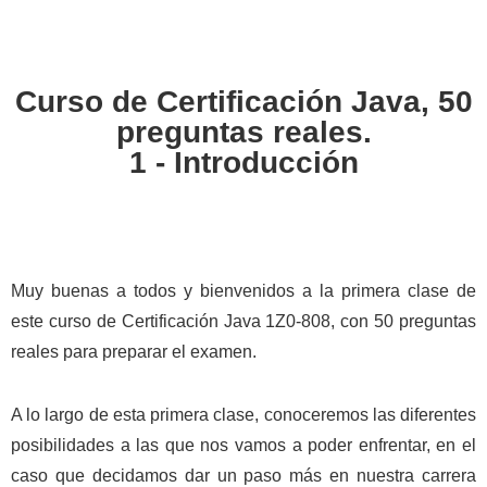
Saltar
Saltar
Saltar
a
al
a
la
contenido
la
Curso de Certificación
Java, 50
navegación
principal
barra
preguntas reales.
principal
lateral
1 - Introducción
principal
Muy buenas a todos y bienvenidos a la primera clase de
este curso de Certificación Java 1Z0-808, con 50 preguntas
reales para preparar el examen.
A lo largo de esta primera clase, conoceremos las diferentes
posibilidades a las que nos vamos a poder enfrentar, en el
caso que decidamos dar un paso más en nuestra carrera