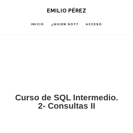
Saltar
Saltar
Saltar
EMILIO PÉREZ
a
al
a
la
contenido
la
INICIO
¿QUIEN SOY?
ACCESO
navegación
principal
barra
principal
lateral
principal
Curso de SQL Intermedio.
2- Consultas II