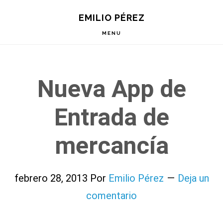
Saltar
Saltar
Saltar
EMILIO PÉREZ
a
al
a
la
contenido
la
MENU
navegación
principal
barra
principal
lateral
principal
Nueva App de
Entrada de
mercancía
febrero 28, 2013
Por
Emilio Pérez
Deja un
comentario